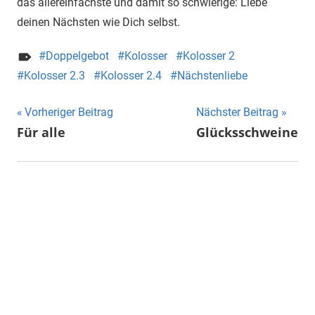
das allereinfachste und damit so schwierige: Liebe
deinen Nächsten wie Dich selbst.
Doppelgebot
Kolosser
Kolosser 2
Kolosser 2.3
Kolosser 2.4
Nächstenliebe
Vorheriger Beitrag
Nächster Beitrag
Beitragsnavigation
Für alle
Glücksschweine