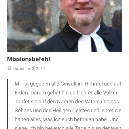
Missionsbefehl
Dezember 3, 2017
Pfarrer
Bibellese
Mir ist gegeben alle Gewalt im Himmel und auf
Erden. Darum gehet hin und lehret alle Völker:
Taufet sie auf den Namen des Vaters und des
Sohnes und des Heiligen Geistes und lehret sie
halten alles, was ich euch befohlen habe. Und
siehe, ich bin bei euch alle Tage bis an der Welt