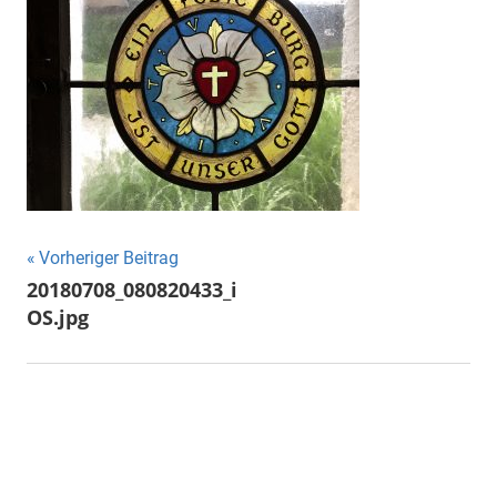
Vorheriger Beitrag
Beitragsnavigation
20180708_080820433_i
OS.jpg