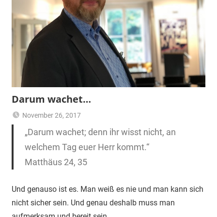
Darum wachet…
November 26, 2017
Pfarrer
Bibellese
„Darum wachet; denn ihr wisst nicht, an
welchem Tag euer Herr kommt.“
Matthäus 24, 35
Und genauso ist es. Man weiß es nie und man kann sich
nicht sicher sein. Und genau deshalb muss man
aufmerksam und bereit sein.